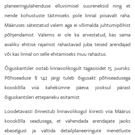
planeeringulahenduse elluviimisel suureneksid ning et
nende kohustuste täitmiseks pole linnal piisavalt raha.
Määruses sätestatud valem aga ei võimalda juhtumipõhist
põhjendamist. Valemis ei ole ka arvestatud, kas sama
avaliku ehitise rajamist rahastavad juba teised arendajad
või kas linnal on selle ehitamiseks muu rahastus.
Õiguskantsler ootab linnavolikogult tagasisidet 15. juuniks.
Põhiseaduse § 142 järgi tuleb õigusakt põhiseadusega
kooskõlla viia kahekümne päeva jooksul pärast
õiguskantsleri ettepaneku esitamist.
Loodetavasti õnnestub linnavolikogul kiiresti viia Määrus
kooskõlla seadusega, et vähendada arendajate jaoks
ebaselgust ja vältida detailplaneeringute menetluste