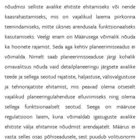
nõudmisi selliste avalike ehitiste ehitamiseks või nende
kaasrahastamiseks, mis on vajalikud laiema piirkonna
teenindamiseks, mitte üksnes arendusala funktsionaalseks
kasutamiseks. Veelgi enam on Määrusega võimalik nõuda
ka hoonete rajamist. Seda aga kehtiv planeerimisseadus ei
võimalda. Nimelt saab planeerimisseaduse järgi kohalik
omavalitsus nõuda vaid detailplaneeringu järgsete avalike
teede ja sellega seotud rajatiste, haljastuse, välisvalgustuse
ja tehnorajatiste ehitamist, mis peavad olema otseselt
vajalikud planeeringulahenduse elluviimiseks ning olema
sellega funktsionaalselt seotud. Seega on määruse
regulatsioon laiem, kuna võimaldab igasuguste avalike
ehitiste välja ehitamise nõudmist arendajatelt. Määrus ei
vasta selles osas põhiseadusele, sest puudub volitusnorm