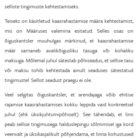
selliste tingimuste kehtestamiseks.
Teiseks on käsitletud kaasrahastamise määra kehtestamist,
mis on Määruses valemina esitatud. Selles osas on
õiguskantsler muuhulgas märkinud, et kaasrahastamise
määr sarnaneb avalikõigusliku tasuga või kohaliku
maksuga. Mõlemal juhul sätestab põhiseadus, et sellise tasu
või maksu tohib kehtestada ainult seaduses sätestatud
tingimustel. Sellist seadust praegu ei ole.
Veel selgitas õiguskantsler, et arendajaga võib ehitise
rajamise kaasrahastamises kokku leppida vaid konkreetsel
juhul (ehk üksikjuhtumipõhiselt). See tähendab, et linn
peab sellise tingimusega halduslepingu sõlmimisel iga kord
veenvalt ja üksikasjalikult põhjendama, et linna kohustused