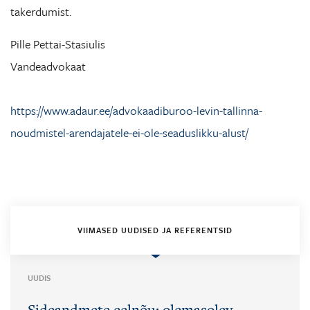
takerdumist.
Pille Pettai-Stasiulis
Vandeadvokaat
https://www.adaur.ee/advokaadiburoo-levin-tallinna-
noudmistel-arendajatele-ei-ole-seaduslikku-alust/
VIIMASED UUDISED JA REFERENTSID
UUDIS
Sideandmete eelnõu: olemasolev