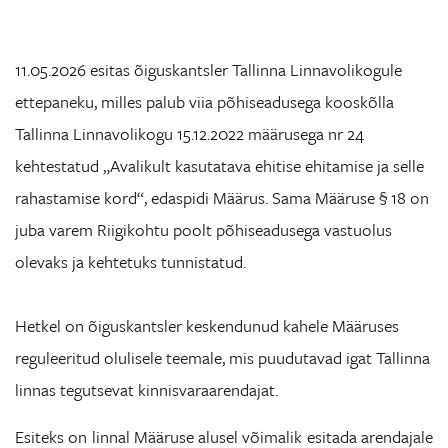
11.05.2026 esitas õiguskantsler Tallinna Linnavolikogule
ettepaneku, milles palub viia põhiseadusega kooskõlla
Tallinna Linnavolikogu 15.12.2022 määrusega nr 24
kehtestatud „Avalikult kasutatava ehitise ehitamise ja selle
rahastamise kord“, edaspidi Määrus. Sama Määruse § 18 on
juba varem Riigikohtu poolt põhiseadusega vastuolus
olevaks ja kehtetuks tunnistatud.
Hetkel on õiguskantsler keskendunud kahele Määruses
reguleeritud olulisele teemale, mis puudutavad igat Tallinna
linnas tegutsevat kinnisvaraarendajat.
Esiteks on linnal Määruse alusel võimalik esitada arendajale