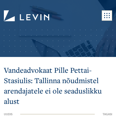
Vandeadvokaat Pille Pettai-
Stasiulis: Tallinna nõudmistel
arendajatele ei ole seaduslikku
alust
UUDIS
TAGASI