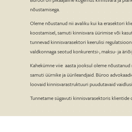
nõustamisega.
Oleme nõustanud nii avaliku kui ka erasektori kli
koostamisel, samuti kinnisvara üürimise või kas
tunnevad kinnisvarasektori keerulisi regulatsioone n
valdkonnaga seotud konkurentsi-, maksu- ja äriõ
Kahekümne viie aasta jooksul oleme nõustanud nii
samuti üürnike ja üürileandjaid. Büroo advokaadi
loovaid kinnisvarastruktuuri puudutavaid vaidlusi
Tunnetame sügavuti kinnisvarasektoris klientide 