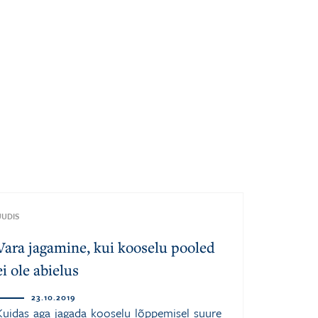
UUDIS
Vara jagamine, kui kooselu pooled
ei ole abielus
23.10.2019
Kuidas aga jagada kooselu lõppemisel suure