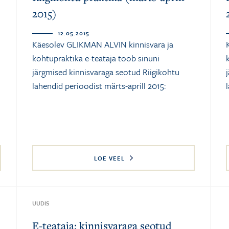
2015)
12.05.2015
Käesolev GLIKMAN ALVIN kinnisvara ja
kohtupraktika e-teataja toob sinuni
järgmised kinnisvaraga seotud Riigikohtu
lahendid perioodist märts-aprill 2015:
LOE VEEL
UUDIS
E-teataja: kinnisvaraga seotud