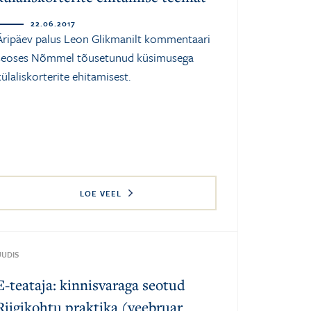
22.06.2017
Äripäev palus Leon Glikmanilt kommentaari
seoses Nõmmel tõusetunud küsimusega
külaliskorterite ehitamisest.
LOE VEEL
UUDIS
E-teataja: kinnisvaraga seotud
Riigikohtu praktika (veebruar