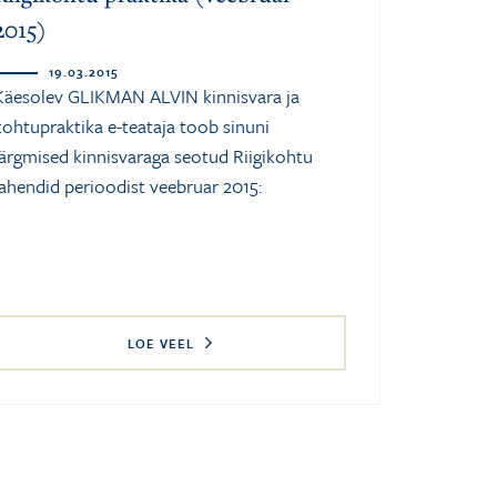
2015)
19.03.2015
Käesolev GLIKMAN ALVIN kinnisvara ja
kohtupraktika e-teataja toob sinuni
järgmised kinnisvaraga seotud Riigikohtu
lahendid perioodist veebruar 2015:
LOE VEEL