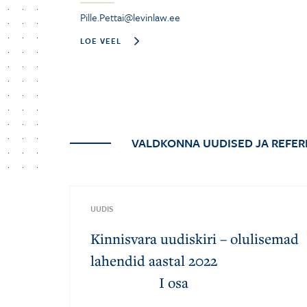
Pille.Pettai@levinlaw.ee
LOE VEEL
VALDKONNA UUDISED JA REFER
UUDIS
Kinnisvara uudiskiri – olulisemad
lahendid aastal 2022
I osa