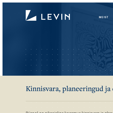
MEIST
Kinnisvara, planeeringud ja 
Bürool on pikaajaline kogemus kinnisvara ja plane