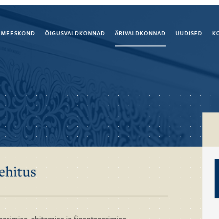
MEESKOND
ÕIGUSVALDKONNAD
ÄRIVALDKONNAD
UUDISED
K
ehitus
erimise, ehitamise ja finantseerimise