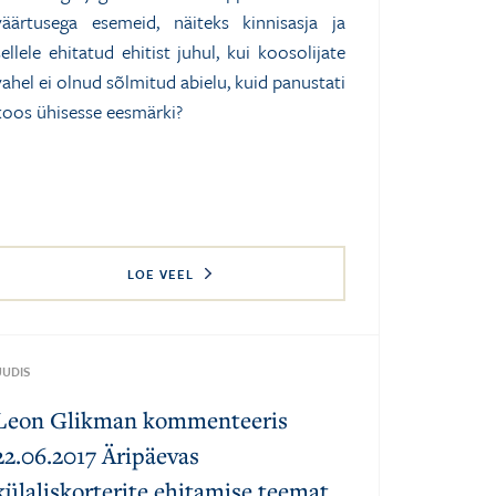
väärtusega esemeid, näiteks kinnisasja ja
sellele ehitatud ehitist juhul, kui koosolijate
vahel ei olnud sõlmitud abielu, kuid panustati
koos ühisesse eesmärki?
LOE VEEL
UUDIS
Leon Glikman kommenteeris
22.06.2017 Äripäevas
külaliskorterite ehitamise teemat