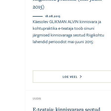
2015)
18.08.2015
Käesolev GLIKMAN ALVIN kinnisvara ja
kohtupraktika e-teataja toob sinuni
järgmised kinnisvaraga seotud Riigikohtu
lahendid perioodist mai-juuni 2015:
LOE VEEL
UUDIS
E-teataja: kinnisvaraga seotud