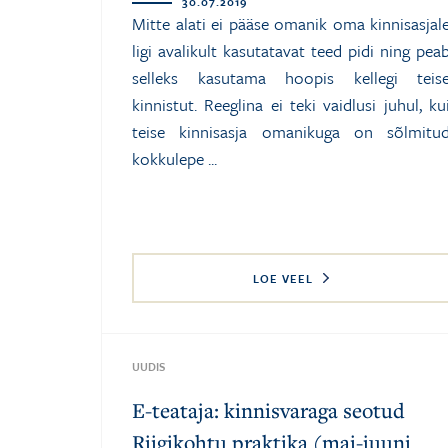
30.07.2019
Mitte alati ei pääse omanik oma kinnisasjal
ligi avalikult kasutatavat teed pidi ning pea
selleks kasutama hoopis kellegi teis
kinnistut. Reeglina ei teki vaidlusi juhul, ku
teise kinnisasja omanikuga on sõlmitu
kokkulepe ...
LOE VEEL
UUDIS
E-teataja: kinnisvaraga seotud
Riigikohtu praktika (mai-juuni