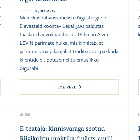
e
25.04.2019
b
Mainekas rahvusvaheliste õigusturgude
e
ülevaateid koostav Legal 500 paigutas
i
taaskord advokaadibüroo Glikman Alvin
d
LEVIN parimate hulka, mis kinnitab, et
jätkame oma pikaajalist traditsiooni pakkuda
klientidele tipptasemel tulemuslikku
õigusabi.
LOE VEEL
UUDIS
E-teataja: kinnisvaraga seotud
Riigikohtu praktika (märts-aprill