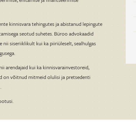
ente kinnisvara tehingutes ja abistanud lepingute
utamisega seotud suhetes. Büroo advokaadid
ii siseriiklikult kui ka piiriüleselt, sealhulgas
igusega.
 arendajaid kui ka kinnisvarainvestoreid,
d on võitnud mitmeid olulisi ja pretsedenti
.
ootusi.