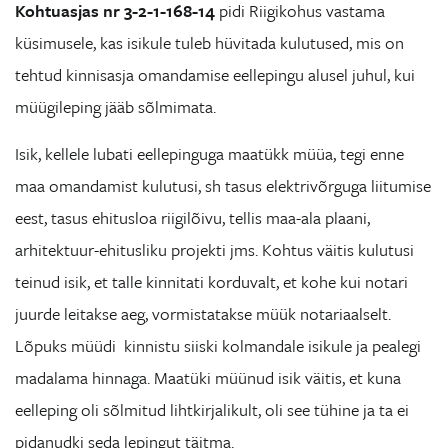
Kohtuasjas nr 3-2-1-168-14
pidi Riigikohus vastama
küsimusele, kas isikule tuleb hüvitada kulutused, mis on
tehtud kinnisasja omandamise eellepingu alusel juhul, kui
müügileping jääb sõlmimata.
Isik, kellele lubati eellepinguga maatükk müüa, tegi enne
maa omandamist kulutusi, sh tasus elektrivõrguga liitumise
eest, tasus ehitusloa riigilõivu, tellis maa-ala plaani,
arhitektuur-ehitusliku projekti jms. Kohtus väitis kulutusi
teinud isik, et talle kinnitati korduvalt, et kohe kui notari
juurde leitakse aeg, vormistatakse müük notariaalselt.
Lõpuks müüdi kinnistu siiski kolmandale isikule ja pealegi
madalama hinnaga. Maatüki müünud isik väitis, et kuna
eelleping oli sõlmitud lihtkirjalikult, oli see tühine ja ta ei
pidanudki seda lepingut täitma.