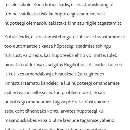
teisele isikule. Kuna kohus leidis, et erastamisleping oli
tühine, vaidlustas isik ka hüpoteegi seadmise, sest
hüpoteegi olemasolu takistaks kinnistu riigile tagastamist.
Kohus leidis, et erastamistehingute tühisuse tuvastamine ei
too automaatselt kaasa hüpoteegi seadmise tehingu
tühisust, vaid seda, kas hüpoteek kehtib või mitte, tuleb
hinnata eraldi. Lisaks selgitas Riigikohus, et seadus kaitseb
isikut, kes omandab asja heauskselt (st tuginedes
kinnistusraamatu kandele) ja kui hüpoteegi omandamise
ajal ei teatud sellega seotud probleemidest, ei saa
hüpoteegi omandamist tagasi pöörata. Vastupidine
seisukoht tähendaks kohtu arvates hüpoteegi kui
majanduskäibes väga olulise laenude tagamise vahendi
kahjustamist. Veel märkis Riigikohus, et hüpoteegi