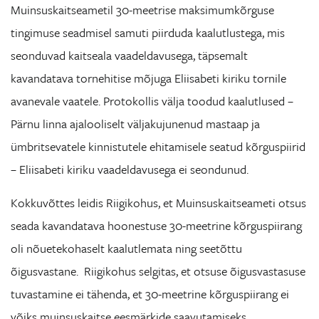
Muinsuskaitseametil 30-meetrise maksimumkõrguse
tingimuse seadmisel samuti piirduda kaalutlustega, mis
seonduvad kaitseala vaadeldavusega, täpsemalt
kavandatava tornehitise mõjuga Eliisabeti kiriku tornile
avanevale vaatele. Protokollis välja toodud kaalutlused –
Pärnu linna ajalooliselt väljakujunenud mastaap ja
ümbritsevatele kinnistutele ehitamisele seatud kõrguspiirid
– Eliisabeti kiriku vaadeldavusega ei seondunud.
Kokkuvõttes leidis Riigikohus, et Muinsuskaitseameti otsus
seada kavandatava hoonestuse 30-meetrine kõrguspiirang
oli nõuetekohaselt kaalutlemata ning seetõttu
õigusvastane. Riigikohus selgitas, et otsuse õigusvastasuse
tuvastamine ei tähenda, et 30-meetrine kõrguspiirang ei
võiks muinsuskaitse eesmärkide saavutamiseks