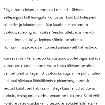
Riigikohus selgitas, et pooled ei omanda tühisest
eellepingust küll lepingulisi kohustusi, kuid kokkuleppeid
sõlmides ja lubades neid täita luuakse teises pooles
usaldus, et leping sõlmitakse. Seadus ütleb, et isik ei või
pahauskselt, eelkõige lepingu sõlmimise tahteta
läbirääkimisi pidada, samuti neid pahauskselt katkestada.
Kui seda siiski tehakse, on kahjustatud poolel õigus esitada
kohustust rikkunud poole vastu kahju hüvitamise nõue.
Sellisel juhul on tegemist usalduskahjuga, mille puhul tuleb
üldjuhul hüvitada läbirääkimiste pidamisega otseselt
seotud kulutused (läbirääkimistega kaasnenud sõidu- ja
ajakulu, lepinguprojektide koostamise kulu jms). Siiski võib
kohtu arvates usalduskahju teatud asjaoludel hõlmata ka