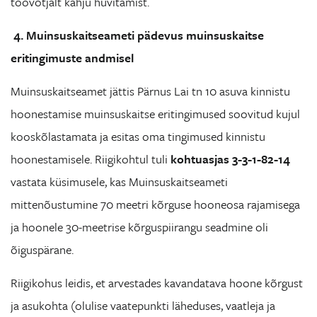
töövõtjalt kahju hüvitamist.
4. Muinsuskaitseameti pädevus muinsuskaitse
eritingimuste andmisel
Muinsuskaitseamet jättis Pärnus Lai tn 10 asuva kinnistu
hoonestamise muinsuskaitse eritingimused soovitud kujul
kooskõlastamata ja esitas oma tingimused kinnistu
hoonestamisele. Riigikohtul tuli
kohtuasjas 3-3-1-82-14
vastata küsimusele, kas Muinsuskaitseameti
mittenõustumine 70 meetri kõrguse hooneosa rajamisega
ja hoonele 30-meetrise kõrguspiirangu seadmine oli
õiguspärane.
Riigikohus leidis, et arvestades kavandatava hoone kõrgust
ja asukohta (olulise vaatepunkti läheduses, vaatleja ja