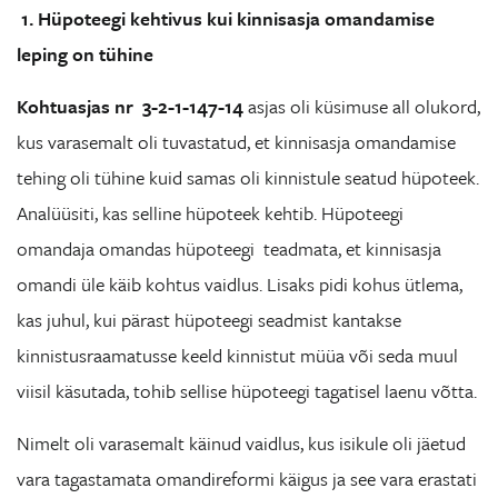
1. Hüpoteegi kehtivus kui kinnisasja omandamise
leping on tühine
Kohtuasjas nr 3-2-1-147-14
asjas oli küsimuse all olukord,
kus varasemalt oli tuvastatud, et kinnisasja omandamise
tehing oli tühine kuid samas oli kinnistule seatud hüpoteek.
Analüüsiti, kas selline hüpoteek kehtib. Hüpoteegi
omandaja omandas hüpoteegi teadmata, et kinnisasja
omandi üle käib kohtus vaidlus. Lisaks pidi kohus ütlema,
kas juhul, kui pärast hüpoteegi seadmist kantakse
kinnistusraamatusse keeld kinnistut müüa või seda muul
viisil käsutada, tohib sellise hüpoteegi tagatisel laenu võtta.
Nimelt oli varasemalt käinud vaidlus, kus isikule oli jäetud
vara tagastamata omandireformi käigus ja see vara erastati