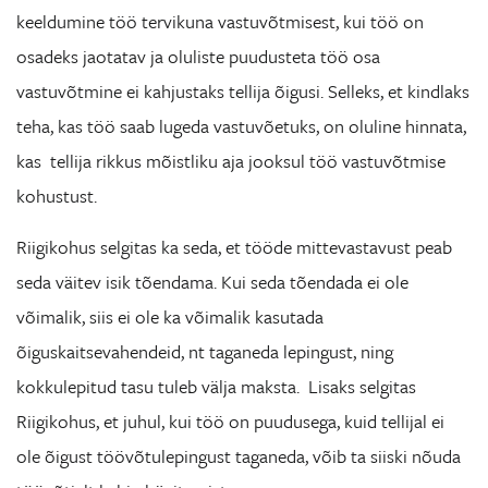
keeldumine töö tervikuna vastuvõtmisest, kui töö on
osadeks jaotatav ja oluliste puudusteta töö osa
vastuvõtmine ei kahjustaks tellija õigusi. Selleks, et kindlaks
teha, kas töö saab lugeda vastuvõetuks, on oluline hinnata,
kas tellija rikkus mõistliku aja jooksul töö vastuvõtmise
kohustust.
Riigikohus selgitas ka seda, et tööde mittevastavust peab
seda väitev isik tõendama. Kui seda tõendada ei ole
võimalik, siis ei ole ka võimalik kasutada
õiguskaitsevahendeid, nt taganeda lepingust, ning
kokkulepitud tasu tuleb välja maksta. Lisaks selgitas
Riigikohus, et juhul, kui töö on puudusega, kuid tellijal ei
ole õigust töövõtulepingust taganeda, võib ta siiski nõuda