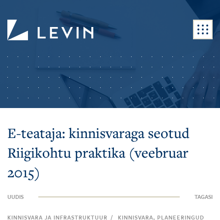
E-teataja: kinnisvaraga seotud
Riigikohtu praktika (veebruar
2015)
UUDIS
TAGASI
/
KINNISVARA JA INFRASTRUKTUUR
KINNISVARA, PLANEERINGUD