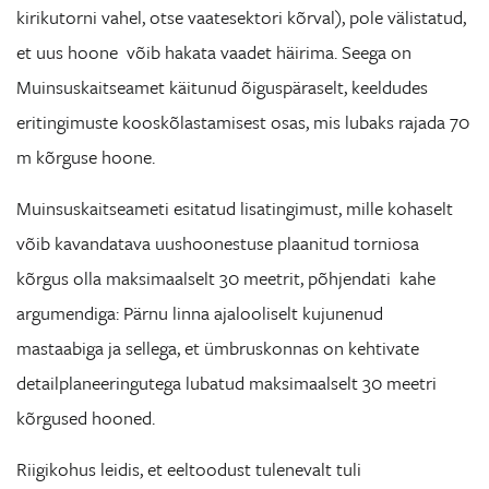
kirikutorni vahel, otse vaatesektori kõrval), pole välistatud,
et uus hoone võib hakata vaadet häirima. Seega on
Muinsuskaitseamet käitunud õiguspäraselt, keeldudes
eritingimuste kooskõlastamisest osas, mis lubaks rajada 70
m kõrguse hoone.
Muinsuskaitseameti esitatud lisatingimust, mille kohaselt
võib kavandatava uushoonestuse plaanitud torniosa
kõrgus olla maksimaalselt 30 meetrit, põhjendati kahe
argumendiga: Pärnu linna ajalooliselt kujunenud
mastaabiga ja sellega, et ümbruskonnas on kehtivate
detailplaneeringutega lubatud maksimaalselt 30 meetri
kõrgused hooned.
Riigikohus leidis, et eeltoodust tulenevalt tuli