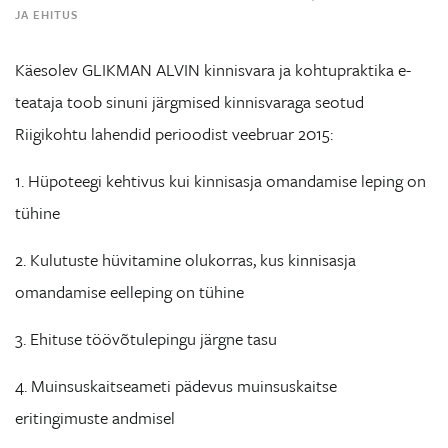
JA EHITUS
Käesolev GLIKMAN ALVIN kinnisvara ja kohtupraktika e-
teataja toob sinuni järgmised kinnisvaraga seotud
Riigikohtu lahendid perioodist veebruar 2015:
1. Hüpoteegi kehtivus kui kinnisasja omandamise leping on
tühine
2. Kulutuste hüvitamine olukorras, kus kinnisasja
omandamise eelleping on tühine
3. Ehituse töövõtulepingu järgne tasu
4. Muinsuskaitseameti pädevus muinsuskaitse
eritingimuste andmisel