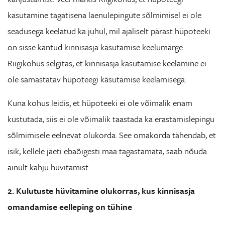
kasutamine tagatisena laenulepingute sõlmimisel ei ole
seadusega keelatud ka juhul, mil ajaliselt pärast hüpoteeki
on sisse kantud kinnisasja käsutamise keelumärge.
Riigikohus selgitas, et kinnisasja käsutamise keelamine ei
ole samastatav hüpoteegi käsutamise keelamisega.
Kuna kohus leidis, et hüpoteeki ei ole võimalik enam
kustutada, siis ei ole võimalik taastada ka erastamislepingu
sõlmimisele eelnevat olukorda. See omakorda tähendab, et
isik, kellele jäeti ebaõigesti maa tagastamata, saab nõuda
ainult kahju hüvitamist.
2. Kulutuste hüvitamine olukorras, kus kinnisasja
omandamise eelleping on tühine