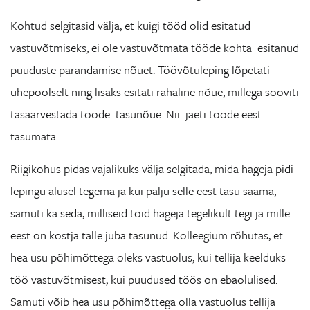
Kohtud selgitasid välja, et kuigi tööd olid esitatud
vastuvõtmiseks, ei ole vastuvõtmata tööde kohta esitanud
puuduste parandamise nõuet. Töövõtuleping lõpetati
ühepoolselt ning lisaks esitati rahaline nõue, millega sooviti
tasaarvestada tööde tasunõue. Nii jäeti tööde eest
tasumata.
Riigikohus pidas vajalikuks välja selgitada, mida hageja pidi
lepingu alusel tegema ja kui palju selle eest tasu saama,
samuti ka seda, milliseid töid hageja tegelikult tegi ja mille
eest on kostja talle juba tasunud. Kolleegium rõhutas, et
hea usu põhimõttega oleks vastuolus, kui tellija keelduks
töö vastuvõtmisest, kui puudused töös on ebaolulised.
Samuti võib hea usu põhimõttega olla vastuolus tellija