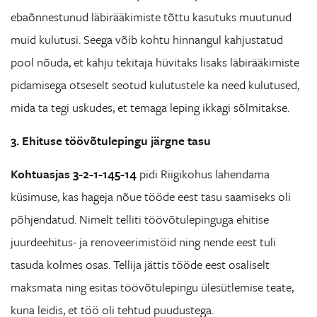
ebaõnnestunud läbirääkimiste tõttu kasutuks muutunud
muid kulutusi. Seega võib kohtu hinnangul kahjustatud
pool nõuda, et kahju tekitaja hüvitaks lisaks läbirääkimiste
pidamisega otseselt seotud kulutustele ka need kulutused,
mida ta tegi uskudes, et temaga leping ikkagi sõlmitakse.
3. Ehituse töövõtulepingu järgne tasu
Kohtuasjas 3-2-1-145-14
pidi Riigikohus lahendama
küsimuse, kas hageja nõue tööde eest tasu saamiseks oli
põhjendatud. Nimelt telliti töövõtulepinguga ehitise
juurdeehitus- ja renoveerimistöid ning nende eest tuli
tasuda kolmes osas. Tellija jättis tööde eest osaliselt
maksmata ning esitas töövõtulepingu ülesütlemise teate,
kuna leidis, et töö oli tehtud puudustega.