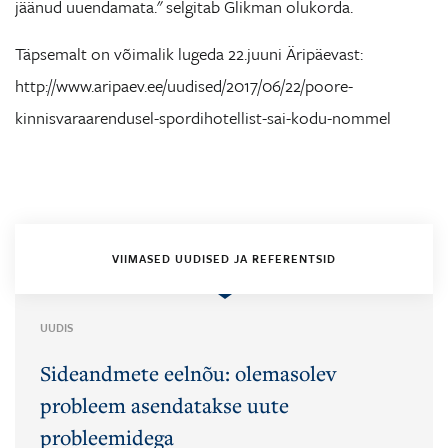
jäänud uuendamata." selgitab Glikman olukorda.
Täpsemalt on võimalik lugeda 22.juuni Äripäevast:
http://www.aripaev.ee/uudised/2017/06/22/poore-
kinnisvaraarendusel-spordihotellist-sai-kodu-nommel
VIIMASED UUDISED JA REFERENTSID
UUDIS
Sideandmete eelnõu: olemasolev
probleem asendatakse uute
probleemidega