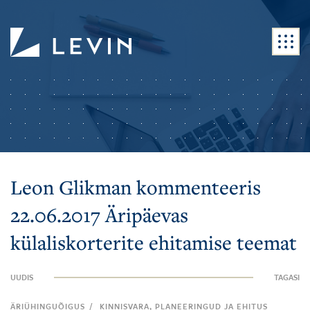
Leon Glikman kommenteeris
22.06.2017 Äripäevas
külaliskorterite ehitamise teemat
UUDIS
TAGASI
/
ÄRIÜHINGUÕIGUS
KINNISVARA, PLANEERINGUD JA EHITUS