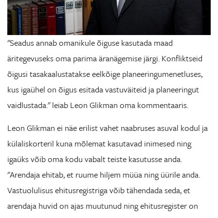
"Seadus annab omanikule õiguse kasutada maad
äritegevuseks oma parima äranägemise järgi. Konfliktseid
õigusi tasakaalustatakse eelkõige planeeringumenetluses,
kus igaühel on õigus esitada vastuväiteid ja planeeringut
vaidlustada." leiab Leon Glikman oma kommentaaris.
Leon Glikman ei näe erilist vahet naabruses asuval kodul ja
külaliskorteril kuna mõlemat kasutavad inimesed ning
igaüks võib oma kodu vabalt teiste kasutusse anda.
"Arendaja ehitab, et ruume hiljem müüa ning üürile anda.
Vastuolulisus ehitusregistriga võib tähendada seda, et
arendaja huvid on ajas muutunud ning ehitusregister on