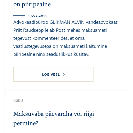
on piiripealne
19.02.2015
Advokaadibüroo GLIKMAN ALVIN vandeadvokaat
Priit Raudsepp
leiab
Postimehes
maksuameti
tegevust kommenteerides, et oma
vaatlustegevusega on maksuameti käitumine
piiripealne ning seaduslikkus küsitav.
LOE VEEL
UUDIS
Maksuvaba päevaraha või riigi
petmine?