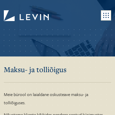
Maksu- ja tolliõigus
Meie bürool on laialdane oskusteave maksu- ja
tolliõiguses.
Nõustame kliente kõikides nendega seotud küsimustes.