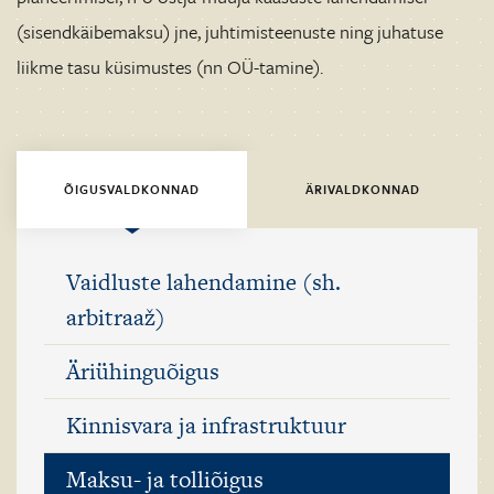
(sisendkäibemaksu) jne, juhtimisteenuste ning juhatuse
liikme tasu küsimustes (nn OÜ-tamine).
ÕIGUSVALDKONNAD
ÄRIVALDKONNAD
Vaidluste lahendamine (sh.
arbitraaž)
Äriühinguõigus
Kinnisvara ja infrastruktuur
Maksu- ja tolliõigus