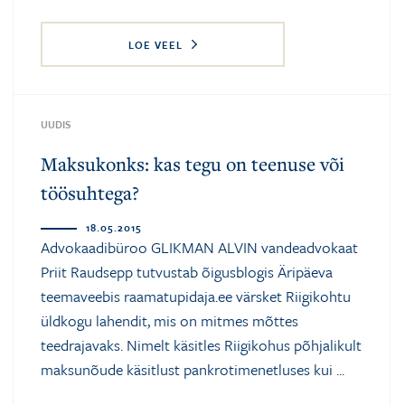
LOE VEEL
UUDIS
Maksukonks: kas tegu on teenuse või
töösuhtega?
18.05.2015
Advokaadibüroo GLIKMAN ALVIN vandeadvokaat
Priit Raudsepp tutvustab õigusblogis Äripäeva
teemaveebis raamatupidaja.ee värsket Riigikohtu
üldkogu lahendit, mis on mitmes mõttes
teedrajavaks. Nimelt käsitles Riigikohus põhjalikult
maksunõude käsitlust pankrotimenetluses kui ...