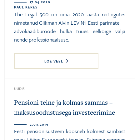
17.04.2020
PAUL KERES
The Legal 500 on oma 2020. aasta reitingutes
nimetanud Glikman Alvin LEVIN’i Eesti parimate
advokaadibüroode hulka tuues eelkõige välja
nende professionaalsuse.
LOE VEEL
UUDIS
Pensioni teine ja kolmas sammas –
maksusoodustusega investeerimine
27.11.2019
Eesti pensionisüsteem koosneb kolmest sambast
nagu Lääne-Euroopaski tavaks. Esimene sammas