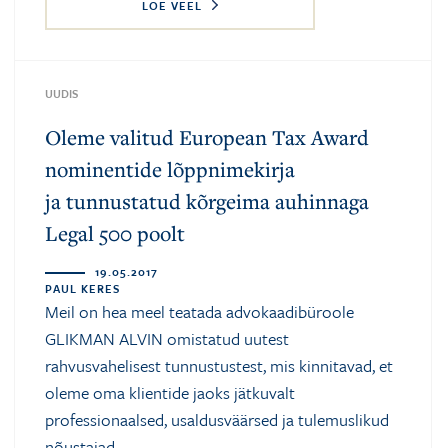
LOE VEEL
UUDIS
Oleme valitud European Tax Award
nominentide lõppnimekirja
ja tunnustatud kõrgeima auhinnaga
Legal 500 poolt
19.05.2017
PAUL KERES
Meil on hea meel teatada advokaadibüroole
GLIKMAN ALVIN omistatud uutest
rahvusvahelisest tunnustustest, mis kinnitavad, et
oleme oma klientide jaoks jätkuvalt
professionaalsed, usaldusväärsed ja tulemuslikud
nõustajad.