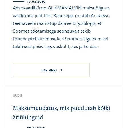
10.02.2015
Advokaadibüroo GLIKMAN ALVIN maksuõiguse
valdkonna juht Priit Raudsepp kirjutab Äripäeva
teemaveebi raamatupidaja.ee
õigusblogis
, et
Soomes töötamisega seonduvalt tekib
tööandjatel küsimusi, kas Soomes tegutsemisel
tekib seal püsiv tegevuskoht, kes ja kuidas ...
LOE VEEL
UUDIS
Maksumuudatus, mis puudutab kõiki
äriühinguid
28.01.2015