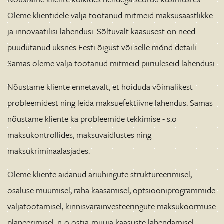
Oleme klientidele välja töötanud mitmeid maksusäästlikke
ja innovaatilisi lahendusi. Sõltuvalt kaasusest on need
puudutanud üksnes Eesti õigust või selle mõnd detaili.
Samas oleme välja töötanud mitmeid piiriüleseid lahendusi.
Nõustame kliente ennetavalt, et hoiduda võimalikest
probleemidest ning leida maksuefektiivne lahendus. Samas
nõustame kliente ka probleemide tekkimise - s.o
maksukontrollides, maksuvaidlustes ning
maksukriminaalasjades.
Oleme kliente aidanud äriühingute struktureerimisel,
osaluse müümisel, raha kaasamisel, optsiooniprogrammide
väljatöötamisel, kinnisvarainvesteeringute maksukoormuse
planeerimisel, n-ö ostja-müüja kaasuste lahendamisel