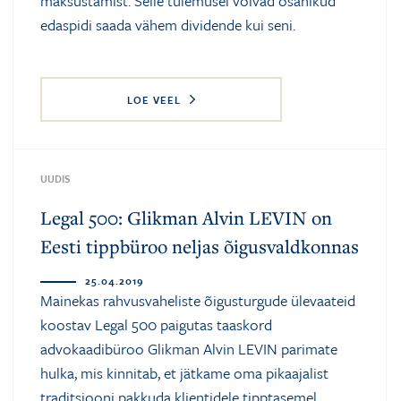
maksustamist. Selle tulemusel võivad osanikud
edaspidi saada vähem dividende kui seni.
LOE VEEL
UUDIS
Legal 500: Glikman Alvin LEVIN on
Eesti tippbüroo neljas õigusvaldkonnas
25.04.2019
Mainekas rahvusvaheliste õigusturgude ülevaateid
koostav Legal 500 paigutas taaskord
advokaadibüroo Glikman Alvin LEVIN parimate
hulka, mis kinnitab, et jätkame oma pikaajalist
traditsiooni pakkuda klientidele tipptasemel