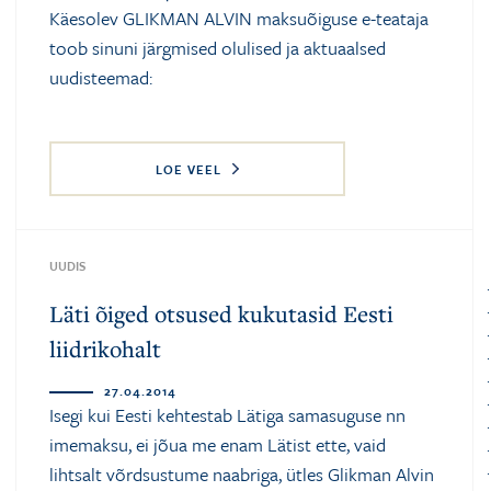
Käesolev GLIKMAN ALVIN maksuõiguse e-teataja
toob sinuni järgmised olulised ja aktuaalsed
uudisteemad:
LOE VEEL
UUDIS
Läti õiged otsused kukutasid Eesti
liidrikohalt
27.04.2014
Isegi kui Eesti kehtestab Lätiga samasuguse nn
imemaksu, ei jõua me enam Lätist ette, vaid
lihtsalt võrdsustume naabriga, ütles Glikman Alvin