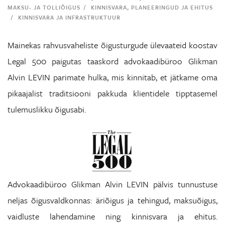
/
MAKSU- JA TOLLIÕIGUS
KINNISVARA, PLANEERINGUD JA EHITUS
/
KINNISVARA JA INFRASTRUKTUUR
Mainekas rahvusvaheliste õigusturgude ülevaateid koostav
Legal 500 paigutas taaskord advokaadibüroo Glikman
Alvin LEVIN parimate hulka, mis kinnitab, et jätkame oma
pikaajalist traditsiooni pakkuda klientidele tipptasemel
tulemuslikku õigusabi.
Advokaadibüroo Glikman Alvin LEVIN pälvis tunnustuse
neljas õigusvaldkonnas: äriõigus ja tehingud, maksuõigus,
vaidluste lahendamine ning kinnisvara ja ehitus.