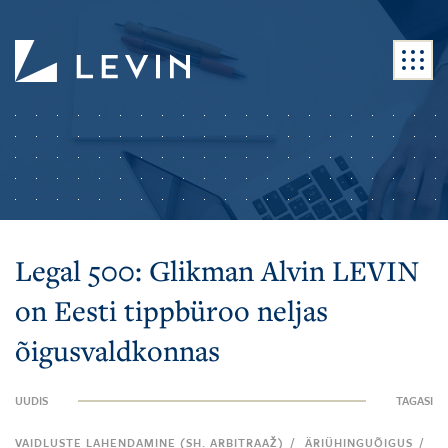
Legal 500: Glikman Alvin LEVIN
on Eesti tippbüroo neljas
õigusvaldkonnas
UUDIS
TAGASI
/
/
VAIDLUSTE LAHENDAMINE (SH. ARBITRAAŽ)
ÄRIÜHINGUÕIGUS