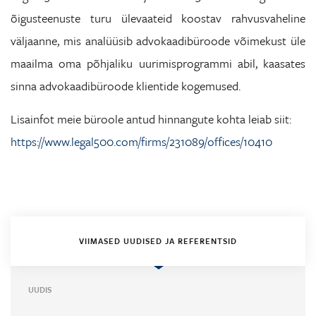
õigusteenuste turu ülevaateid koostav rahvusvaheline
väljaanne, mis analüüsib advokaadibüroode võimekust üle
maailma oma põhjaliku uurimisprogrammi abil, kaasates
sinna advokaadibüroode klientide kogemused.
Lisainfot meie büroole antud hinnangute kohta leiab siit:
https://www.legal500.com/firms/231089/offices/10410
VIIMASED UUDISED JA REFERENTSID
UUDIS