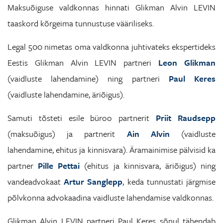
Maksuõiguse valdkonnas hinnati Glikman Alvin LEVIN
taaskord kõrgeima tunnustuse vääriliseks.
Legal 500 nimetas oma valdkonna juhtivateks ekspertideks
Eestis Glikman Alvin LEVIN partneri
Leon Glikman
(vaidluste lahendamine) ning partneri
Paul Keres
(vaidluste lahendamine, äriõigus).
Samuti tõsteti esile büroo partnerit
Priit Raudsepp
(maksuõigus) ja partnerit
Ain Alvin
(vaidluste
lahendamine, ehitus ja kinnisvara). Äramainimise pälvisid ka
partner
Pille Pettai
(ehitus ja kinnisvara, äriõigus) ning
vandeadvokaat
Artur Sanglepp
, keda tunnustati järgmise
põlvkonna advokaadina vaidluste lahendamise valdkonnas.
Glikman Alvin LEVIN partneri Paul Keres sõnul tähendab