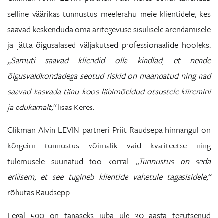
selline väärikas tunnustus meelerahu meie klientidele, kes
saavad keskenduda oma äritegevuse sisulisele arendamisele
ja jätta õigusalased väljakutsed professionaalide hooleks.
„Samuti saavad kliendid olla kindlad, et nende
õigusvaldkondadega seotud riskid on maandatud ning nad
saavad kasvada tänu koos läbimõeldud otsustele kiiremini
ja edukamalt,“
lisas Keres.
Glikman Alvin LEVIN partneri Priit Raudsepa hinnangul on
kõrgeim tunnustus võimalik vaid kvaliteetse ning
tulemusele suunatud töö korral.
„Tunnustus on seda
erilisem, et see tugineb klientide vahetule tagasisidele,“
rõhutas Raudsepp.
Legal 500 on tänaseks juba üle 30 aasta tegutsenud