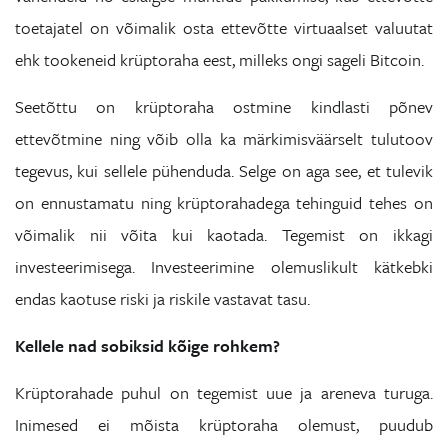
toetajatel on võimalik osta ettevõtte virtuaalset valuutat
ehk tookeneid krüptoraha eest, milleks ongi sageli Bitcoin.
Seetõttu on krüptoraha ostmine kindlasti põnev
ettevõtmine ning võib olla ka märkimisväärselt tulutoov
tegevus, kui sellele pühenduda. Selge on aga see, et tulevik
on ennustamatu ning krüptorahadega tehinguid tehes on
võimalik nii võita kui kaotada. Tegemist on ikkagi
investeerimisega. Investeerimine olemuslikult kätkebki
endas kaotuse riski ja riskile vastavat tasu.
Kellele nad sobiksid kõige rohkem?
Krüptorahade puhul on tegemist uue ja areneva turuga.
Inimesed ei mõista krüptoraha olemust, puudub