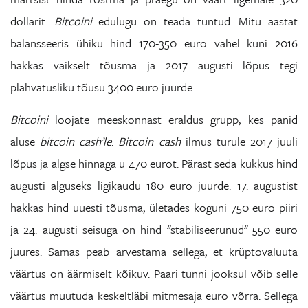
dollarit.
Bitcoini
edulugu on teada tuntud. Mitu aastat
balansseeris ühiku hind 170-350 euro vahel kuni 2016
hakkas vaikselt tõusma ja 2017 augusti lõpus tegi
plahvatusliku tõusu 3400 euro juurde.
Bitcoini
loojate meeskonnast eraldus grupp, kes panid
aluse
bitcoin cash’le
.
Bitcoin cash
ilmus turule 2017 juuli
lõpus ja algse hinnaga u 470 eurot. Pärast seda kukkus hind
augusti alguseks ligikaudu 180 euro juurde. 17. augustist
hakkas hind uuesti tõusma, ületades koguni 750 euro piiri
ja 24. augusti seisuga on hind "stabiliseerunud" 550 euro
juures. Samas peab arvestama sellega, et krüptovaluuta
väärtus on äärmiselt kõikuv. Paari tunni jooksul võib selle
väärtus muutuda keskeltläbi mitmesaja euro võrra. Sellega