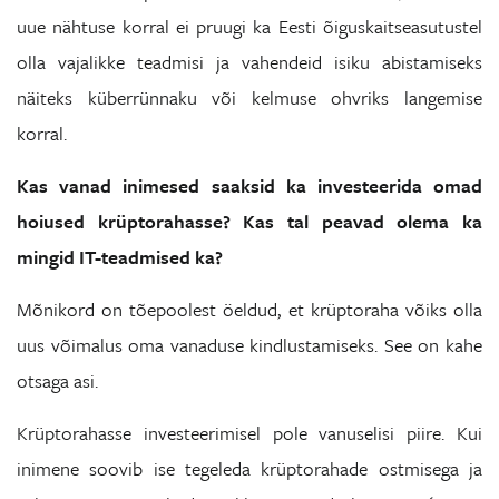
uue nähtuse korral ei pruugi ka Eesti õiguskaitseasutustel
olla vajalikke teadmisi ja vahendeid isiku abistamiseks
näiteks küberrünnaku või kelmuse ohvriks langemise
korral.
Kas vanad inimesed saaksid ka investeerida omad
hoiused krüptorahasse? Kas tal peavad olema ka
mingid IT-teadmised ka?
Mõnikord on tõepoolest öeldud, et krüptoraha võiks olla
uus võimalus oma vanaduse kindlustamiseks. See on kahe
otsaga asi.
Krüptorahasse investeerimisel pole vanuselisi piire. Kui
inimene soovib ise tegeleda krüptorahade ostmisega ja