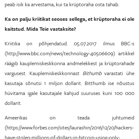
peab isik ka arvestama, kui ta krüptoraha osta tahab.
Ka on palju kriitikat seoses sellega, et krüptoraha ei ole
kaitstud. Mida Teie vastaksite?
Kriitika on põhjendatud. 05.07.2017 ilmus BBC-s
(http://www.bbc.com/news/technology-40506609) artikkel
räägib kauplemiskeskkonna andmelekkest ja krüptorahade
vargusest. Kauplemiskeskkonnast
Bithumb
varastati ühe
kasutaja sõnutsi 1 miljon dollarit. Bitthumb ise nõustus
hüvitama igale kasutajale kahjud suuruses kuni 100 000
dollarit.
Ameerikas on teada juhtumeid
(https://www.forbes.com/sites/laurashin/2016/12/20/hackers-
have-stolen-millions-of-dollars-in-bitcoin-using-only-