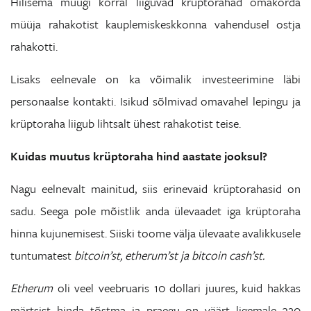
Hilisema müügi korral liiguvad krüptorahad omakorda
müüja rahakotist kauplemiskeskkonna vahendusel ostja
rahakotti.
Lisaks eelnevale on ka võimalik investeerimine läbi
personaalse kontakti. Isikud sõlmivad omavahel lepingu ja
krüptoraha liigub lihtsalt ühest rahakotist teise.
Kuidas muutus krüptoraha hind aastate jooksul?
Nagu eelnevalt mainitud, siis erinevaid krüptorahasid on
sadu. Seega pole mõistlik anda ülevaadet iga krüptoraha
hinna kujunemisest. Siiski toome välja ülevaate avalikkusele
tuntumatest
bitcoin’st, etherum’st ja bitcoin cash’st.
Etherum
oli veel veebruaris 10 dollari juures, kuid hakkas
märtsist hinda tõstma ja praegu on väärt ligemale 320