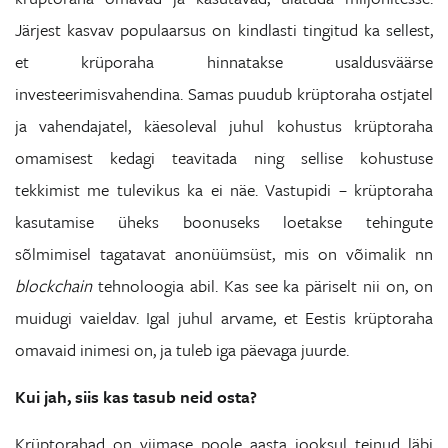
Järjest kasvav populaarsus on kindlasti tingitud ka sellest,
et krüporaha hinnatakse usaldusväärse
investeerimisvahendina. Samas puudub krüptoraha ostjatel
ja vahendajatel, käesoleval juhul kohustus krüptoraha
omamisest kedagi teavitada ning sellise kohustuse
tekkimist me tulevikus ka ei näe. Vastupidi – krüptoraha
kasutamise üheks boonuseks loetakse tehingute
sõlmimisel tagatavat anonüümsüst, mis on võimalik nn
blockchain
tehnoloogia abil. Kas see ka päriselt nii on, on
muidugi vaieldav. Igal juhul arvame, et Eestis krüptoraha
omavaid inimesi on, ja tuleb iga päevaga juurde.
Kui jah, siis kas tasub neid osta?
Krüptorahad on viimase poole aasta jooksul teinud läbi