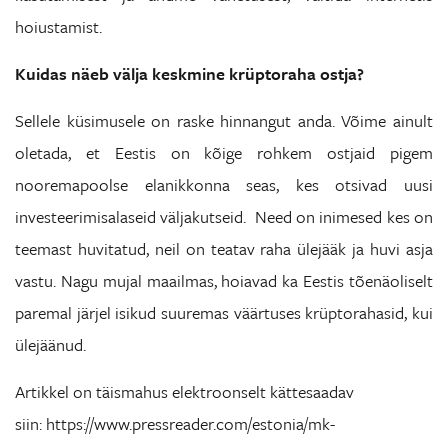
hoiustamist.
Kuidas näeb välja keskmine krüptoraha ostja?
Sellele küsimusele on raske hinnangut anda. Võime ainult
oletada, et Eestis on kõige rohkem ostjaid pigem
nooremapoolse elanikkonna seas, kes otsivad uusi
investeerimisalaseid väljakutseid. Need on inimesed kes on
teemast huvitatud, neil on teatav raha ülejääk ja huvi asja
vastu. Nagu mujal maailmas, hoiavad ka Eestis tõenäoliselt
paremal järjel isikud suuremas väärtuses krüptorahasid, kui
ülejäänud.
Artikkel on täismahus elektroonselt kättesaadav
siin: https://www.pressreader.com/estonia/mk-