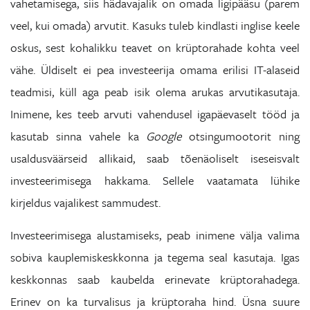
vahetamisega, siis hädavajalik on omada ligipääsu (parem
veel, kui omada) arvutit. Kasuks tuleb kindlasti inglise keele
oskus, sest kohalikku teavet on krüptorahade kohta veel
vähe. Üldiselt ei pea investeerija omama erilisi IT-alaseid
teadmisi, küll aga peab isik olema arukas arvutikasutaja.
Inimene, kes teeb arvuti vahendusel igapäevaselt tööd ja
kasutab sinna vahele ka
Google
otsingumootorit ning
usaldusväärseid allikaid, saab tõenäoliselt iseseisvalt
investeerimisega hakkama. Sellele vaatamata lühike
kirjeldus vajalikest sammudest.
Investeerimisega alustamiseks, peab inimene välja valima
sobiva kauplemiskeskkonna ja tegema seal kasutaja. Igas
keskkonnas saab kaubelda erinevate krüptorahadega.
Erinev on ka turvalisus ja krüptoraha hind. Üsna suure