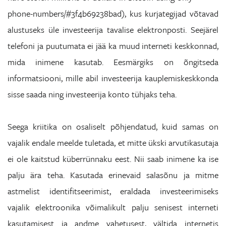
phone-numbers/#3f4b69238bad), kus kurjategijad võtavad
alustuseks üle investeerija tavalise elektronposti. Seejärel
telefoni ja puutumata ei jää ka muud interneti keskkonnad,
mida inimene kasutab. Eesmärgiks on õngitseda
informatsiooni, mille abil investeerija kauplemiskeskkonda
sisse saada ning investeerija konto tühjaks teha.
Seega kriitika on osaliselt põhjendatud, kuid samas on
vajalik endale meelde tuletada, et mitte ükski arvutikasutaja
ei ole kaitstud küberrünnaku eest. Nii saab inimene ka ise
palju ära teha. Kasutada erinevaid salasõnu ja mitme
astmelist identifitseerimist, eraldada investeerimiseks
vajalik elektroonika võimalikult palju senisest interneti
kasutamisest ja andme vahetusest, vältida internetis