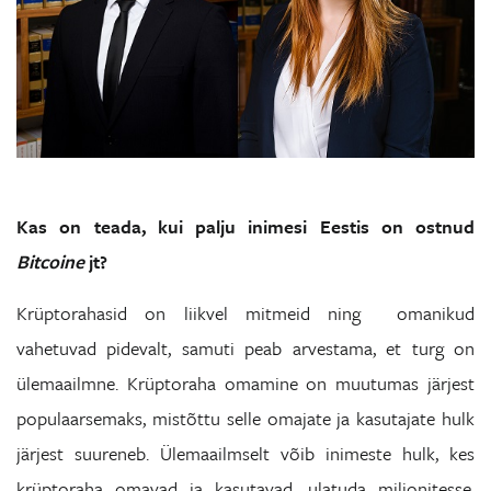
Kas on teada, kui palju inimesi Eestis on ostnud
Bitcoine
jt?
Krüptorahasid on liikvel mitmeid ning omanikud
vahetuvad pidevalt, samuti peab arvestama, et turg on
ülemaailmne. Krüptoraha omamine on muutumas järjest
populaarsemaks, mistõttu selle omajate ja kasutajate hulk
järjest suureneb. Ülemaailmselt võib inimeste hulk, kes
krüptoraha omavad ja kasutavad, ulatuda miljonitesse.