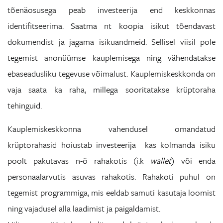
tõenäosusega peab investeerija end keskkonnas
identifitseerima. Saatma nt koopia isikut tõendavast
dokumendist ja jagama isikuandmeid. Sellisel viisil pole
tegemist anonüümse kauplemisega ning vähendatakse
ebaseadusliku tegevuse võimalust. Kauplemiskeskkonda on
vaja saata ka raha, millega sooritatakse krüptoraha
tehinguid.
Kauplemiskeskkonna vahendusel omandatud
krüptorahasid hoiustab investeerija kas kolmanda isiku
poolt pakutavas n-ö rahakotis (i.k
wallet
) või enda
personaalarvutis asuvas rahakotis. Rahakoti puhul on
tegemist programmiga, mis eeldab samuti kasutaja loomist
ning vajadusel alla laadimist ja paigaldamist.