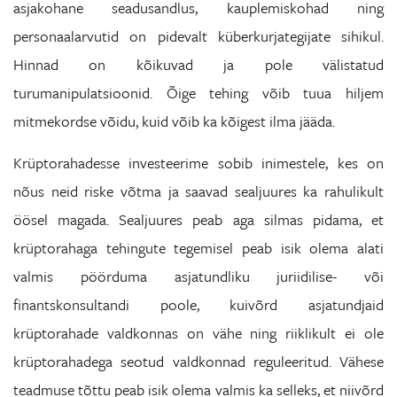
asjakohane seadusandlus, kauplemiskohad ning
personaalarvutid on pidevalt küberkurjategijate sihikul.
Hinnad on kõikuvad ja pole välistatud
turumanipulatsioonid. Õige tehing võib tuua hiljem
mitmekordse võidu, kuid võib ka kõigest ilma jääda.
Krüptorahadesse investeerime sobib inimestele, kes on
nõus neid riske võtma ja saavad sealjuures ka rahulikult
öösel magada. Sealjuures peab aga silmas pidama, et
krüptorahaga tehingute tegemisel peab isik olema alati
valmis pöörduma asjatundliku juriidilise- või
finantskonsultandi poole, kuivõrd asjatundjaid
krüptorahade valdkonnas on vähe ning riiklikult ei ole
krüptorahadega seotud valdkonnad reguleeritud. Vähese
teadmuse tõttu peab isik olema valmis ka selleks, et niivõrd