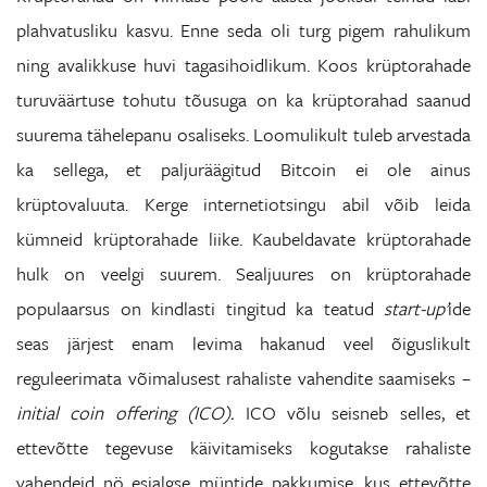
plahvatusliku kasvu. Enne seda oli turg pigem rahulikum
ning avalikkuse huvi tagasihoidlikum. Koos krüptorahade
turuväärtuse tohutu tõusuga on ka krüptorahad saanud
suurema tähelepanu osaliseks. Loomulikult tuleb arvestada
ka sellega, et paljuräägitud Bitcoin ei ole ainus
krüptovaluuta. Kerge internetiotsingu abil võib leida
kümneid krüptorahade liike. Kaubeldavate krüptorahade
hulk on veelgi suurem. Sealjuures on krüptorahade
populaarsus on kindlasti tingitud ka teatud
start-up’
ide
seas järjest enam levima hakanud veel õiguslikult
reguleerimata võimalusest rahaliste vahendite saamiseks –
initial coin offering (ICO).
ICO võlu seisneb selles, et
ettevõtte tegevuse käivitamiseks kogutakse rahaliste
vahendeid nö esialgse müntide pakkumise, kus ettevõtte