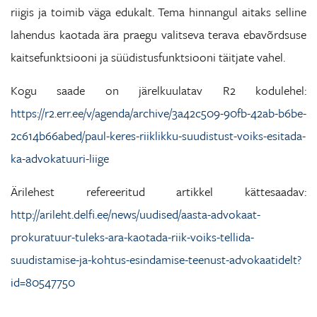
riigis ja toimib väga edukalt. Tema hinnangul aitaks selline
lahendus kaotada ära praegu valitseva terava ebavõrdsuse
kaitsefunktsiooni ja süüdistusfunktsiooni täitjate vahel.
Kogu saade on järelkuulatav R2 kodulehel:
https://r2.err.ee/v/agenda/archive/3a42c509-90fb-42ab-b6be-
2c614b66abed/paul-keres-riiklikku-suudistust-voiks-esitada-
ka-advokatuuri-liige
Ärilehest refereeritud artikkel kättesaadav:
http://arileht.delfi.ee/news/uudised/aasta-advokaat-
prokuratuur-tuleks-ara-kaotada-riik-voiks-tellida-
suudistamise-ja-kohtus-esindamise-teenust-advokaatidelt?
id=80547750