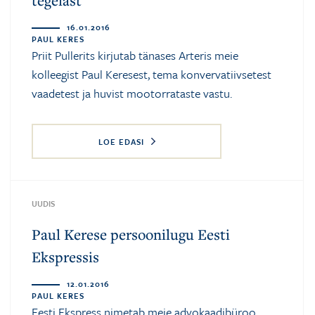
16.01.2016
PAUL KERES
Priit Pullerits kirjutab tänases Arteris meie
kolleegist Paul Keresest, tema konvervatiivsetest
vaadetest ja huvist mootorrataste vastu.
LOE EDASI
UUDIS
Paul Kerese persoonilugu Eesti
Ekspressis
12.01.2016
PAUL KERES
Eesti Ekspress nimetab meie advokaadibüroo