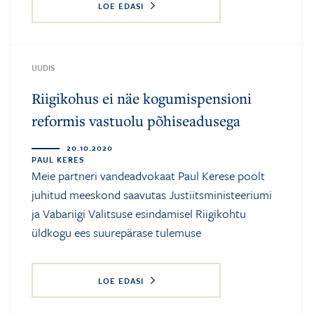
LOE EDASI
UUDIS
Riigikohus ei näe kogumispensioni
reformis vastuolu põhiseadusega
20.10.2020
PAUL KERES
Meie partneri vandeadvokaat Paul Kerese poolt
juhitud meeskond saavutas Justiitsministeeriumi
ja Vabariigi Valitsuse esindamisel Riigikohtu
üldkogu ees suurepärase tulemuse
LOE EDASI