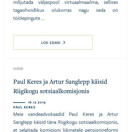
mõjutada väljaspool virtuaalmaailma, sellises
tagasihoidlikus olukorras nagu seda on
töölepingute ...
LOE EDASI
UUDIS
Paul Keres ja Artur Sanglepp käisid
Riigikogu sotsiaalkomisjonis
16.12.2019
PAUL KERES
Meie vandeadvokaadid Paul Keres ja
Artur
Sanglepp
käisid täna Riigikogu sotsiaalkomisjonis,
et selgitada komisjoni liikmetele pensionireformi