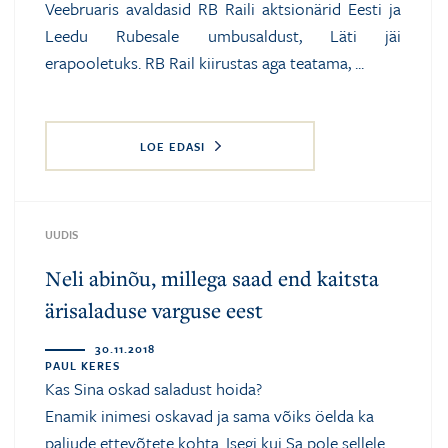
Veebruaris avaldasid RB Raili aktsionärid Eesti ja
Leedu Rubesale umbusaldust, Läti jäi
erapooletuks. RB Rail kiirustas aga teatama, ...
LOE EDASI
UUDIS
Neli abinõu, millega saad end kaitsta
ärisaladuse varguse eest
30.11.2018
PAUL KERES
Kas Sina oskad saladust hoida?
Enamik inimesi oskavad ja sama võiks öelda ka
paljude ettevõtete kohta. Isegi kui Sa pole sellele