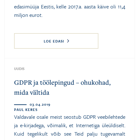
edasimüüja Eestis, kelle 2017.a. aasta käive oli 11,4
miljon eurot.
LOE EDASI
UUDIS
GDPR ja töölepingud – ohukohad,
mida vältida
03.04.2019
PAUL KERES
Valdavale osale meist seostub GDPR veebilehtede
ja e-kirjadega, võimalik, et Internetiga üleüldiselt.
Kuid tegelikult võib see Teid palju tugevamalt